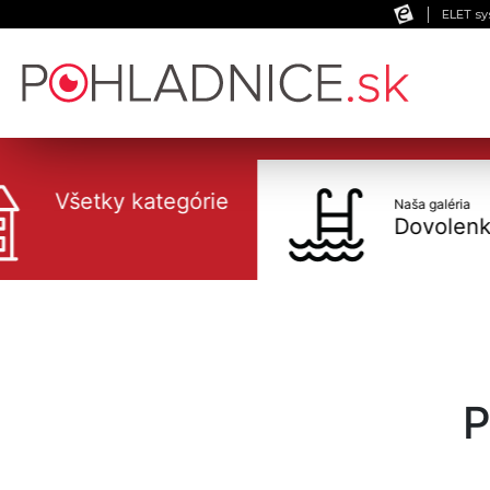
ELET sy
Všetky kategórie
Naša galéria
Dovolenka
P