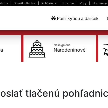
stems
Donáška Kvetov
Pohľadnice
Inzercia
Vtipy
Horoskopy
Pošli kyticu a darček
Naša galéria
Narodeninové
oslať tlačenú pohľadni