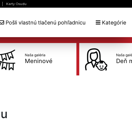
Karty Osudu
Pošli vlastnú tlačenú pohľadnicu
Kategórie
Naša galéria
Naša galéria
Meninové
Deň mat
cu